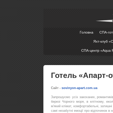
Головна
СПА-гот
Яхт-клуб «
СПА-центр «Aqua P
Готель «Апарт-
Сайт -
sovinyon-apart.com.ua
Запрошуємо усіх закоханих, романтиків
березі Чорного моря, в елітному, еко
м'який клімат, комфортабельні, затишн
самі незабутні емоції про відпочинок в 